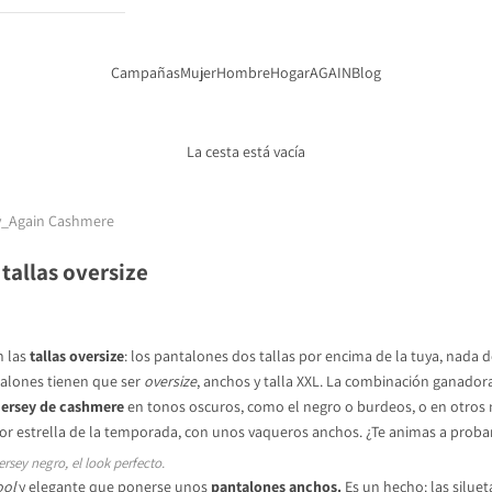
Campañas
Mujer
Hombre
Hogar
AGAIN
Blog
La cesta está vacía
y_Again Cashmere
 tallas oversize
n las
tallas oversize
: los pantalones dos tallas por encima de la tuya, nada d
talones tienen que ser
oversize
, anchos y talla XXL. La combinación ganador
jersey de cashmere
en tonos oscuros, como el negro o burdeos, o en otro
lor estrella de la temporada
, con unos vaqueros anchos. ¿Te animas a proba
rsey negro, el look perfecto.
ool
y elegante que ponerse unos
pantalones anchos.
Es un hecho: las siluet