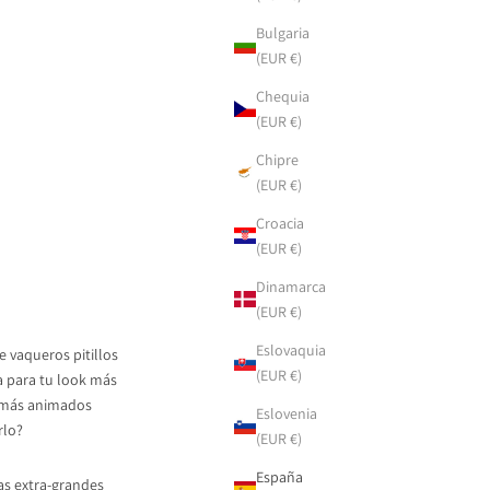
Bulgaria
(EUR €)
Chequia
(EUR €)
Chipre
(EUR €)
Croacia
(EUR €)
Dinamarca
(EUR €)
Eslovaquia
e vaqueros pitillos
(EUR €)
a para tu look más
s más animados
Eslovenia
rlo?
(EUR €)
España
as extra-grandes