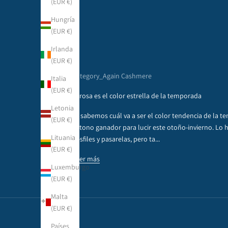
(EUR €)
Hungría
(EUR €)
Irlanda
(EUR €)
Category_Again Cashmere
Italia
(EUR €)
El rosa es el color estrella de la temporada
Letonia
Ya sabemos cuál va a ser el color tendencia de la t
(EUR €)
el tono ganador para lucir este otoño-invierno. Lo 
Lituania
desfiles y pasarelas, pero ta...
(EUR €)
Leer más
Luxemburgo
(EUR €)
Malta
(EUR €)
Países