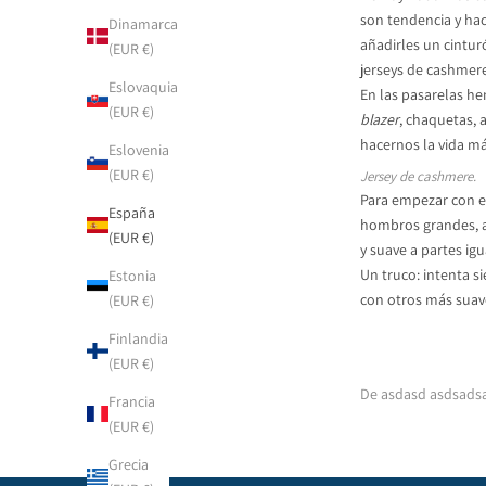
son tendencia y ha
Dinamarca
añadirles un cintur
(EUR €)
jerseys de cashmere
Eslovaquia
En las pasarelas h
(EUR €)
blazer
, chaquetas, 
hacernos la vida má
Eslovenia
(EUR €)
Jersey de cashmere.
Para empezar con 
España
hombros grandes, ab
(EUR €)
y suave a partes ig
Un truco: intenta s
Estonia
con otros más suave
(EUR €)
Finlandia
(EUR €)
De asdasd asdsads
Francia
(EUR €)
Grecia