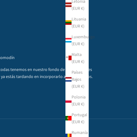
Letonia
(EUR €)
Lituania
(EUR €)
Luxemburgo
(EUR €)
Malta
 comodín
(EUR €)
todas tenemos en nuestro fondo de armario ese es
Países
lta ya estás tardando en incorporarlo a tus estilismos.
Bajos
(EUR €)
Polonia
(EUR €)
Portugal
(EUR €)
Rumanía