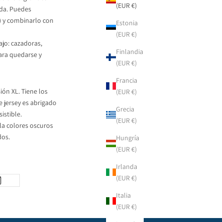
(EUR €)
da. Puedes
s) y combinarlo con
Estonia
(EUR €)
jo: cazadoras,
Finlandia
ara quedarse y
(EUR €)
Francia
ión XL. Tiene los
(EUR €)
e jersey es abrigado
Grecia
istible.
(EUR €)
cla colores oscuros
dos.
Hungría
(EUR €)
Irlanda
(EUR €)
Italia
(EUR €)