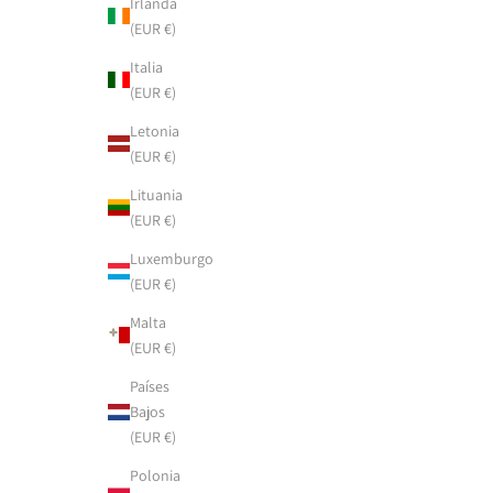
Irlanda
(EUR €)
Italia
(EUR €)
Letonia
(EUR €)
Lituania
(EUR €)
Luxemburgo
(EUR €)
Malta
(EUR €)
Países
Bajos
(EUR €)
Polonia