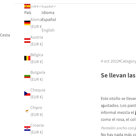
EUR €
Español
País
Idioma
Alemania
Español
(EUR €)
English
Cesta
Austria
(EUR €)
Bélgica
4 oct 2022
Categor
(EUR €)
Bulgaria
Se llevan las
(EUR €)
Chequia
(EUR €)
Este
otoño
se lleva
ajustados. Los pan
Chipre
informal mezcla el
(EUR €)
como el
rosa, el co
Croacia
Pantalón ancho con je
(EUR €)
No hay nada más
c