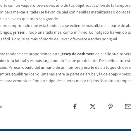
certe con un vaquero
oversize
es uno de tus objetivos
fashion
de la tempora
ón para marcar el talle (se llevan de piel con hebillas metalizadas o dorada
. La clave es que todo sea grande.
emos comprobado que esta tendencia se extiende más allá de la parte de aba
abrigos
, jerséis
... Todo una talla más, como mínimo. Lo holgado ha venido p
s fácil. Porque es más cómodo de llevar y favorece a todas por igual.
esta tendencia te proponemos este
jersey de cashmere
de cuello vuelto vers
ertura lateral y es más largo por atrás que por delante. De cuello alto, est
uales. Parece robado del armario de un hombre y eso le da un toque chic irres
iempre equilibrar los volúmenes entre la parte de arriba y la de abajo y mez
s para armonizar. Con este tipo de siluetas mejor tejidos lisos sin estampa
as