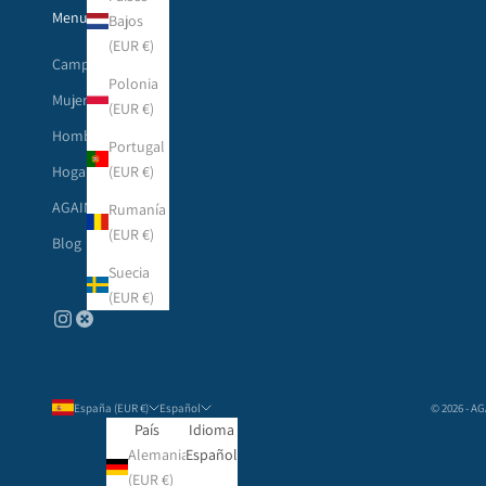
Menu principal
Bajos
(EUR €)
Campañas
Polonia
Mujer
(EUR €)
Hombre
Portugal
(EUR €)
Hogar
AGAIN
Rumanía
(EUR €)
Blog
Suecia
(EUR €)
España (EUR €)
Español
© 2026 - A
País
Idioma
Alemania
Español
(EUR €)