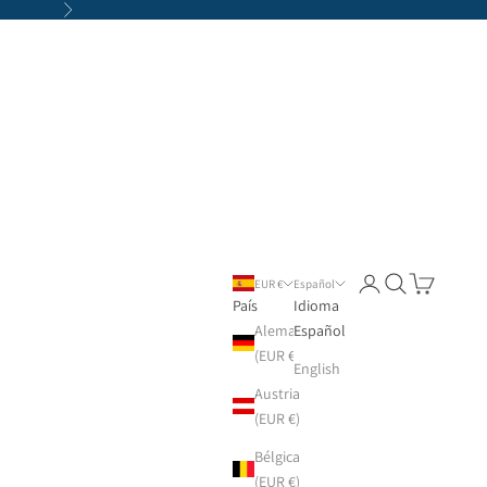
Siguiente
Iniciar sesión
Buscar
Cesta
EUR €
Español
País
Idioma
Alemania
Español
(EUR €)
English
Austria
(EUR €)
Bélgica
(EUR €)