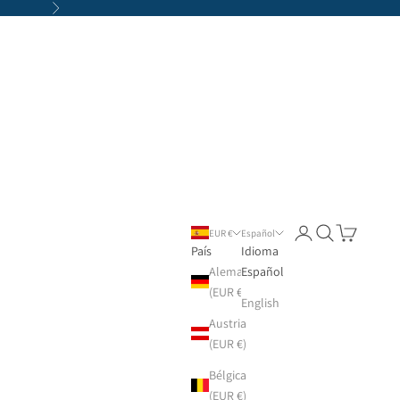
Siguiente
Iniciar sesión
Buscar
Cesta
EUR €
Español
País
Idioma
Alemania
Español
(EUR €)
English
Austria
(EUR €)
Bélgica
(EUR €)