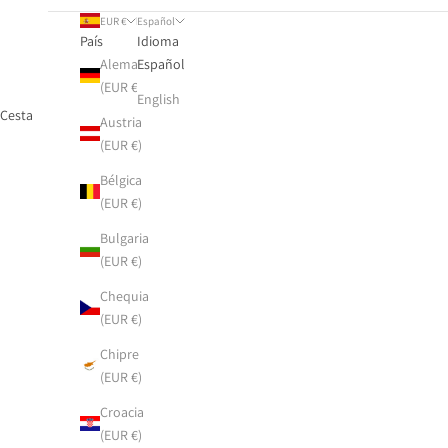
EUR €
Español
País
Idioma
Alemania
Español
(EUR €)
English
Cesta
Austria
(EUR €)
INICIO
TIENDA
PONCHOS CASHMERE SEDA
Bélgica
(EUR €)
Bulgaria
(EUR €)
Chequia
(EUR €)
Chipre
(EUR €)
Croacia
(EUR €)