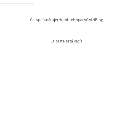
Campañas
Mujer
Hombre
Hogar
AGAIN
Blog
La cesta está vacía