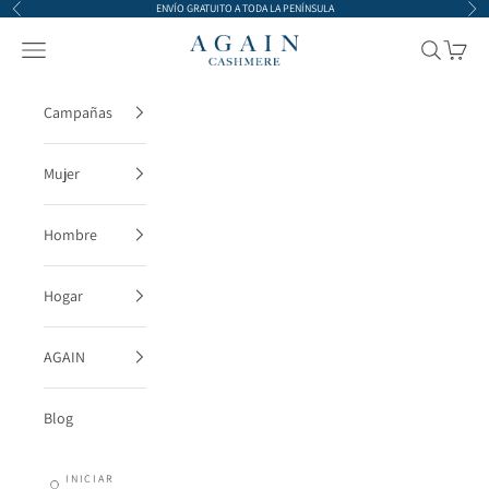
Ir al contenido
ENVÍO GRATUITO A TODA LA PENÍNSULA
Anterior
Sigu
AGAIN Cashmere
Menú
Buscar
Cesta
Campañas
Mujer
Hombre
Hogar
AGAIN
Blog
INICIAR