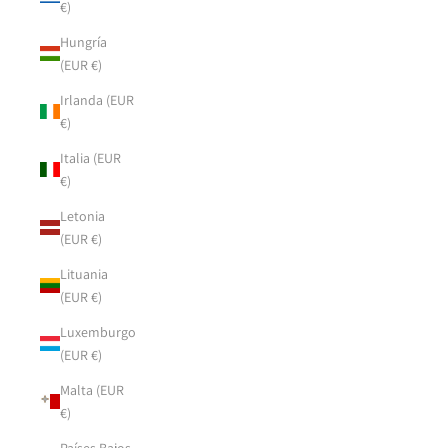
€)
Hungría
(EUR €)
Irlanda (EUR
€)
Italia (EUR
€)
Letonia
(EUR €)
Lituania
(EUR €)
Luxemburgo
(EUR €)
Malta (EUR
€)
Países Bajos