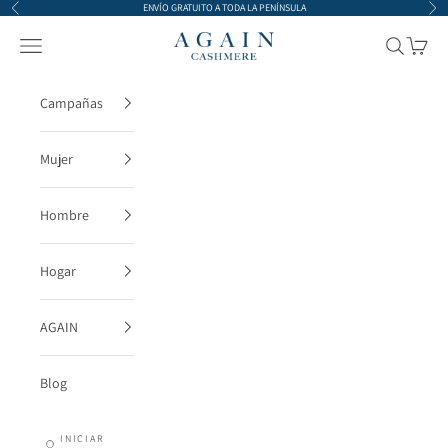
Ir al contenido
ENVÍO GRATUITO A TODA LA PENÍNSULA
Anterior
Sigu
AGAIN Cashmere
Menú
Buscar
Cesta
Campañas
Mujer
Hombre
Hogar
AGAIN
Blog
INICIAR