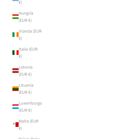
€)
Hungría
(EUR €)
Irlanda (EUR
€)
Italia (EUR
€)
Letonia
(EUR €)
Lituania
(EUR €)
Luxemburgo
(EUR €)
Malta (EUR
€)
Países Bajos