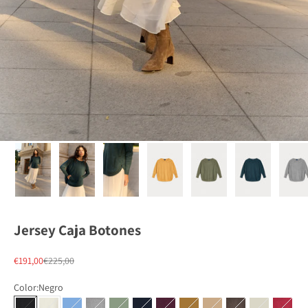
Jersey Caja Botones
Precio de oferta
Precio normal
€191,00
€225,00
Color:
Negro