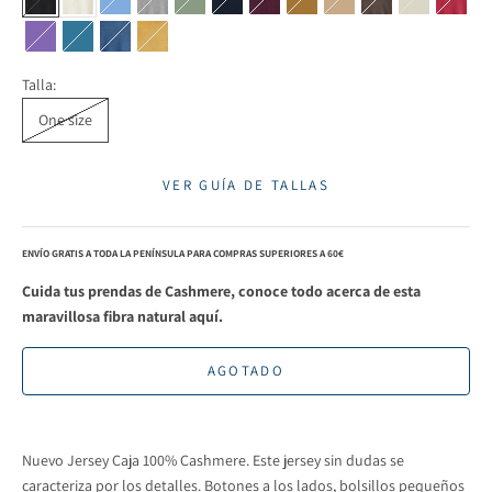
Negro
Blanco
Azul Claro
Gris Medio
Verde Oliva
Azul
Vino
Tabaco
Beige Winter
Marrón
Piedra
Fresa
Morado
Azul Verdoso
Azul Medio
Mostaza
Talla:
One size
VER GUÍA DE TALLAS
ENVÍO GRATIS A TODA LA PENÍNSULA PARA COMPRAS SUPERIORES A 60€
Cuida tus prendas de Cashmere,
conoce todo acerca de esta
maravillosa fibra natural aquí.
AGOTADO
Nuevo Jersey Caja 100% Cashmere. Este jersey sin dudas se
caracteriza por los detalles. Botones a los lados, bolsillos pequeños