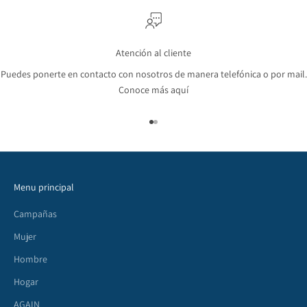
Atención al cliente
Puedes ponerte en contacto con nosotros de manera telefónica o por mail.
Conoce más aquí
Ir al artículo 1
Ir al artículo 2
Menu principal
Campañas
Mujer
Hombre
Hogar
AGAIN