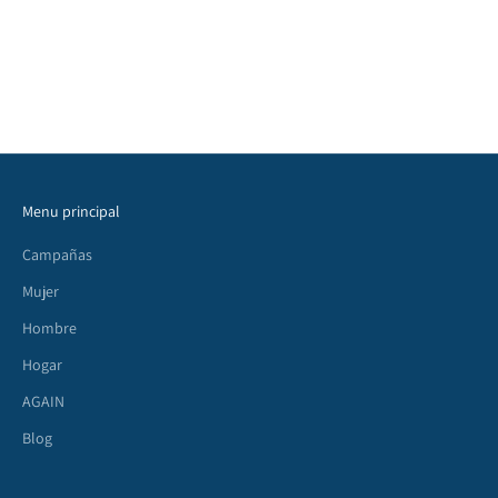
¡La primavera está en pleno apogeo y el verano se asoma en el
horizonte! Es hora de dejar atrás los tonos oscuros del invierno y dar
la bienvenida a una explosión de color con las tendencias de mo...
Leer más
Menu principal
Campañas
Mujer
Hombre
Hogar
AGAIN
Blog