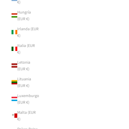
€)
Hungría
(EUR €)
Irlanda (EUR
€)
Italia (EUR
€)
Letonia
(EUR €)
Lituania
(EUR €)
Luxemburgo
(EUR €)
Malta (EUR
€)
Países Bajos