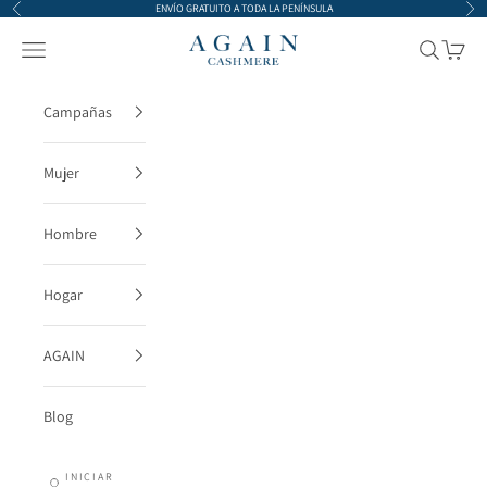
Ir al contenido
ENVÍO GRATUITO A TODA LA PENÍNSULA
Anterior
Sigu
AGAIN Cashmere
Menú
Buscar
Cesta
Campañas
Mujer
Hombre
Hogar
AGAIN
Blog
INICIAR