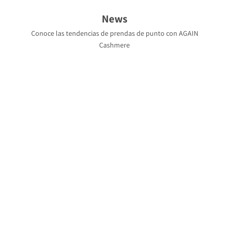
News
Conoce las tendencias de prendas de punto con AGAIN
Cashmere
AGAIN Cas
Qué es el 