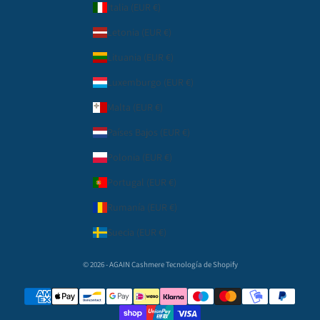
Italia (EUR €)
Letonia (EUR €)
Lituania (EUR €)
Luxemburgo (EUR €)
Malta (EUR €)
Países Bajos (EUR €)
Polonia (EUR €)
Portugal (EUR €)
Rumanía (EUR €)
Suecia (EUR €)
© 2026 - AGAIN Cashmere
Tecnología de Shopify