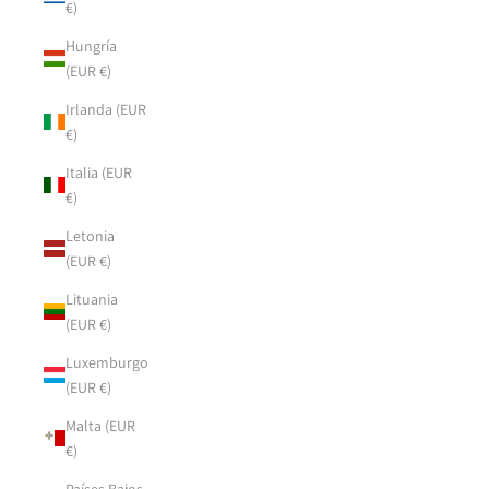
€)
Hungría
(EUR €)
Irlanda (EUR
€)
Italia (EUR
€)
Letonia
(EUR €)
Lituania
(EUR €)
Luxemburgo
(EUR €)
Malta (EUR
€)
Países Bajos