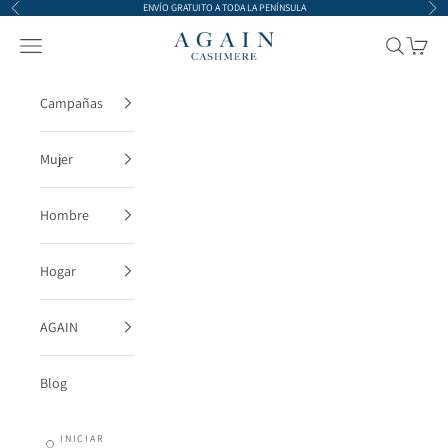
Ir al contenido
ENVÍO GRATUITO A TODA LA PENÍNSULA
Anterior
Sigu
AGAIN Cashmere
Menú
Buscar
Cesta
Campañas
Mujer
Hombre
Hogar
AGAIN
Blog
INICIAR