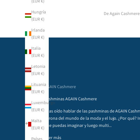
(EUR €)
Hungría
De Again Cashmere
(EUR €)
Irlanda
(EUR €)
Italia
(EUR €)
Letonia
(EUR €)
Lituania
AGAIN Cashmere
(EUR €)
Pashminas AGAIN Cashmere
Luxemburgo
(EUR €)
¿Has oído hablar de las pashminas de AGAIN Cashm
corona del mundo de la moda y el lujo. ¿Por qué? I
Malta
que puedas imaginar y luego multi...
(EUR €)
Leer más
Países