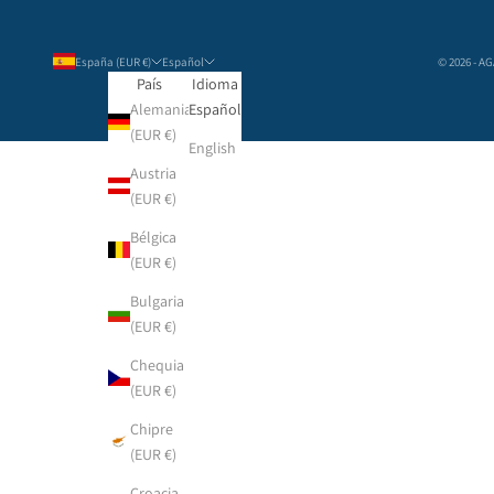
España (EUR €)
Español
© 2026 - A
País
Idioma
Alemania
Español
(EUR €)
English
Austria
(EUR €)
Bélgica
(EUR €)
Bulgaria
(EUR €)
Chequia
(EUR €)
Chipre
(EUR €)
Croacia