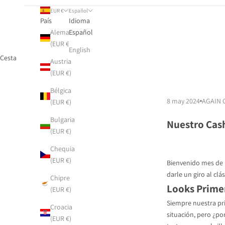
EUR €
Español
País
Idioma
Alemania
Español
(EUR €)
English
Cesta
Austria
(EUR €)
Bélgica
8 may 2024
AGAIN 
(EUR €)
Bulgaria
Nuestro Cas
(EUR €)
Chequia
(EUR €)
Bienvenido mes de 
darle un giro al clás
Chipre
Looks Prime
(EUR €)
Siempre nuestra pri
Croacia
situación, pero ¿p
(EUR €)