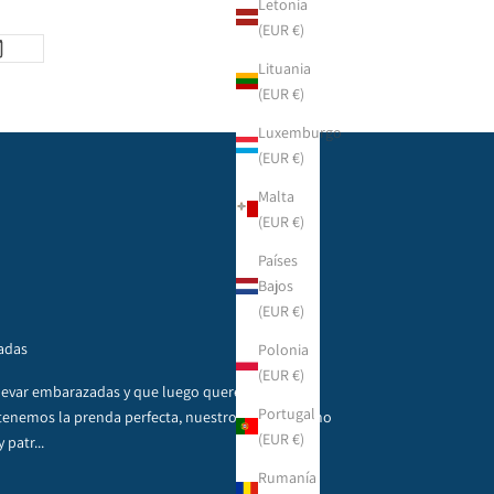
Letonia
(EUR €)
Lituania
(EUR €)
Luxemburgo
(EUR €)
Malta
(EUR €)
Países
Bajos
(EUR €)
adas
Polonia
(EUR €)
levar embarazadas y que luego queréis seguir
Portugal
tenemos la prenda perfecta, nuestro jersey poncho
(EUR €)
 patr...
Rumanía