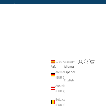
Siguiente
Iniciar sesión
Buscar
Cesta
EUR €
Español
País
Idioma
Alemania
Español
(EUR €)
English
Austria
(EUR €)
Bélgica
(EUR €)