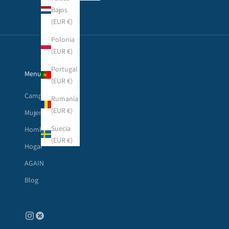
Bajos
(EUR €)
Polonia
(EUR €)
Portugal
Menu principal
(EUR €)
Campañas
Rumanía
(EUR €)
Mujer
Suecia
Hombre
(EUR €)
Hogar
AGAIN
Blog