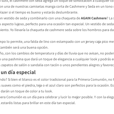
lo sutil, el cashmere con seda agrega un toque de sofisticación a cualquier 
con una de nuestras camisetas manga corta de Cashmere y Seda en un tono 
blazer si el tiempo es bueno y estarás deslumbrante.
 un vestido de seda y combinarlo con una chaqueta de
AGAIN Cashmere
? La
u aspecto lujoso, perfecto para una ocasión tan especial. Un vestido de seda
ento. Yo llevaría la chaqueta de cashmere seda sobre los hombros para dar
iempo lo permite, una falda de lino con estampado con un jersey caja pico me
, también será una buena opción.
ño, con los cambios de temperatura y días de lluvia que no avisan, no pod
o una pashmina que dará un toque de elegancia a cualquier look y podrás en
 zapatos de salón o sandalia con tacón o unos pendientes alegres y favore
 un día especial
ndo? Si bien el blanco es el color tradicional para la Primera Comunión, no
s suaves como el piedra, teja o el azul claro son perfectos para la ocasión. E
s darán un toque de color a tu look.
era Comunión es un día para celebrar y lucir lo mejor posible. Y con la elegan
, estaréis listas para brillar en este día tan especial.