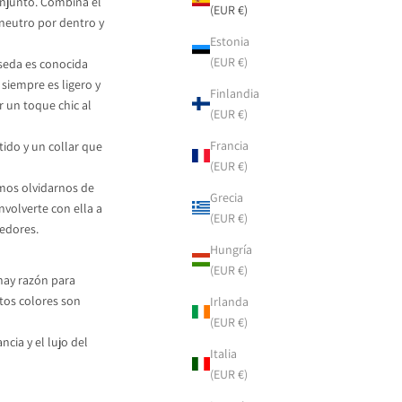
conjunto. Combina el
(EUR €)
neutro por dentro y
Estonia
(EUR €)
 seda es conocida
 siempre es ligero y
Finlandia
 un toque chic al
(EUR €)
Francia
tido y un collar que
(EUR €)
emos olvidarnos de
Grecia
volverte con ella a
(EUR €)
cedores.
Hungría
(EUR €)
 hay razón para
stos colores son
Irlanda
(EUR €)
cia y el lujo del
Italia
(EUR €)