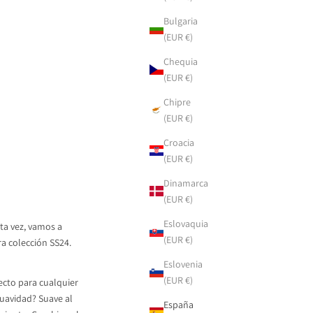
Bulgaria
(EUR €)
Chequia
(EUR €)
Chipre
(EUR €)
Croacia
(EUR €)
Dinamarca
(EUR €)
Eslovaquia
ta vez, vamos a
(EUR €)
a colección SS24.
Eslovenia
(EUR €)
ecto para cualquier
uavidad? Suave al
España