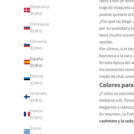
tacto y con un bril
Dinamarca
traje de chaqueta 
(EUR €)
podrás quitarte la 
¿Por qué no elegir
Eslovaquia
por su suavidad y s
(EUR €)
tiene mucho movimi
Eslovenia
vestido.
(EUR €)
Por último, si el t
favorezca a la cara
España
En esta época del a
(EUR €)
los accesorios com
Estonia
modo de chal, unos
(EUR €)
Colores para
Finlandia
¿Y color os recomie
(EUR €)
limitarse a él. Tono
elegantes y clásico
Francia
En resumen, la Prim
(EUR €)
cashmere y la seda
Grecia